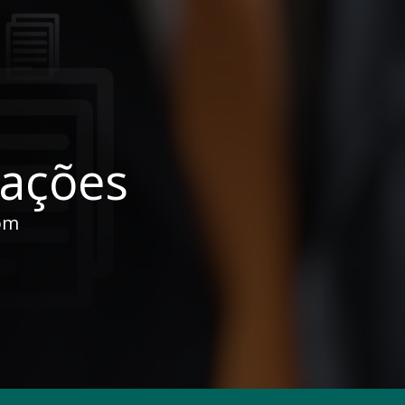
cações
om