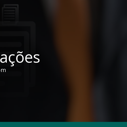
cações
om