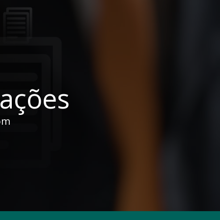
cações
om